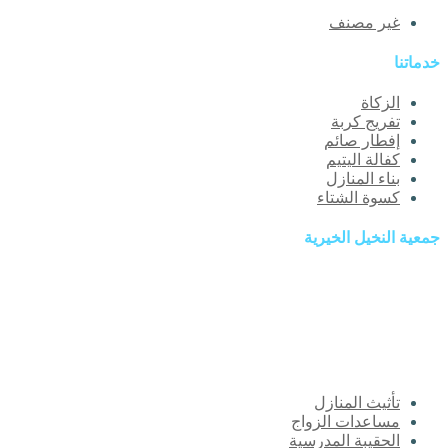
غير مصنف
خدماتنا
الزكاة
تفريج كربة
إفطار صائم
كفالة اليتيم
بناء المنازل
كسوة الشتاء
جمعية النخيل الخيرية
تم تأسيس جمعية النخيل الخيرية في مركز النخيل في 1430/8/25هـ
والجمعية تسعى جاهدة إلى تقديم المساعدات العينية للمستفيدين واضعة
نصب عينيها تقديم كل ما من شأنه رقي ورفاهية الفقراء والأيتام والأرامل
والمحتاجين إضافة إلى دورها الرائد في النهوض بالمجتمع المحلي وانتشاله
من واطئة الفقر والجهل ليصبح مجتمع منتج وخارج عن دائرة الفقر ومازال
الطريق طويلاً.
تأثيث المنازل
مساعدات الزواج
الحقيبة المدرسية