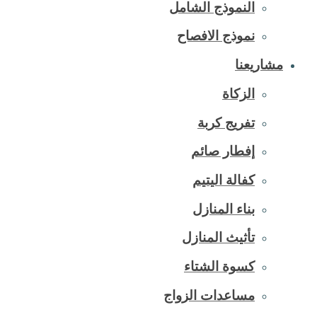
النموذج الشامل
نموذج الافصاح
مشاريعنا
الزكاة
تفريج كربة
إفطار صائم
كفالة اليتيم
بناء المنازل
تأثيث المنازل
كسوة الشتاء
مساعدات الزواج