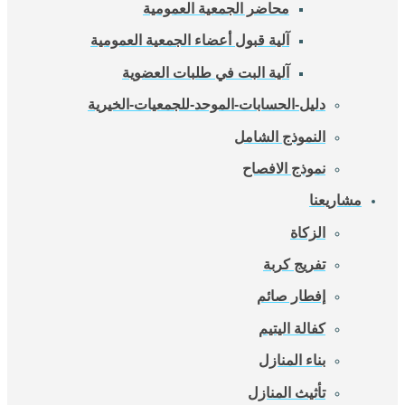
محاضر الجمعية العمومية
آلية قبول أعضاء الجمعية العمومية
آلية البت في طلبات العضوية
دليل-الحسابات-الموحد-للجمعيات-الخيرية
النموذج الشامل
نموذج الافصاح
مشاريعنا
الزكاة
تفريج كربة
إفطار صائم
كفالة اليتيم
بناء المنازل
تأثيث المنازل