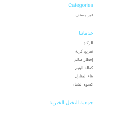
Categories
غير مصنف
خدماتنا
الزكاة
تفريج كربة
إفطار صائم
كفالة اليتيم
بناء المنازل
كسوة الشتاء
جمعية النخيل الخيرية
تم تأسيس جمعية النخيل الخيرية
في مركز النخيل في
1430/8/25هـ والجمعية تسعى