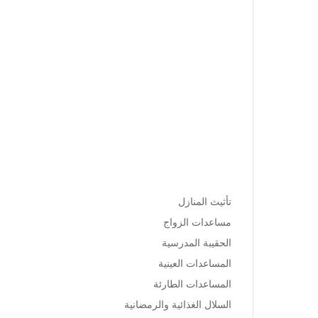
جاهدة إلى تقديم المساعدات
العينية للمستفيدين واضعة نصب
عينيها تقديم كل ما من شأنه رقي
ورفاهية الفقراء والأيتام والأرامل
والمحتاجين إضافة إلى دورها
الرائد في النهوض بالمجتمع
المحلي وانتشاله من واطئة الفقر
والجهل ليصبح مجتمع منتج وخارج
عن دائرة الفقر ومازال الطريق
طويلاً.
تأثيث المنازل
مساعدات الزواج
الحقيبة المدرسية
المساعدات العينية
المساعدات الطارئة
السلال الغذائية والرمضانية