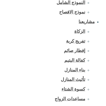
النموذج الشامل
نموذج الافصاح
مشاريعنا
الزكاة
تفريج كربة
إفطار صائم
كفالة اليتيم
بناء المنازل
تأثيث المنازل
كسوة الشتاء
مساعدات الزواج