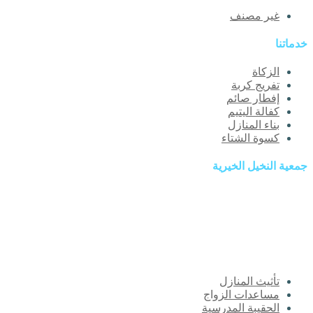
غير مصنف
خدماتنا
الزكاة
تفريج كربة
إفطار صائم
كفالة اليتيم
بناء المنازل
كسوة الشتاء
جمعية النخيل الخيرية
تم تأسيس جمعية النخيل الخيرية في مركز النخيل في 1430/8/25هـ
والجمعية تسعى جاهدة إلى تقديم المساعدات العينية للمستفيدين واضعة
نصب عينيها تقديم كل ما من شأنه رقي ورفاهية الفقراء والأيتام والأرامل
والمحتاجين إضافة إلى دورها الرائد في النهوض بالمجتمع المحلي وانتشاله
من واطئة الفقر والجهل ليصبح مجتمع منتج وخارج عن دائرة الفقر ومازال
الطريق طويلاً.
تأثيث المنازل
مساعدات الزواج
الحقيبة المدرسية