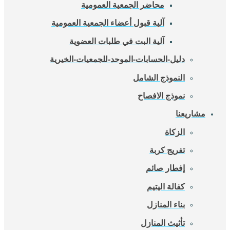
محاضر الجمعية العمومية
آلية قبول أعضاء الجمعية العمومية
آلية البت في طلبات العضوية
دليل-الحسابات-الموحد-للجمعيات-الخيرية
النموذج الشامل
نموذج الافصاح
مشاريعنا
الزكاة
تفريج كربة
إفطار صائم
كفالة اليتيم
بناء المنازل
تأثيث المنازل