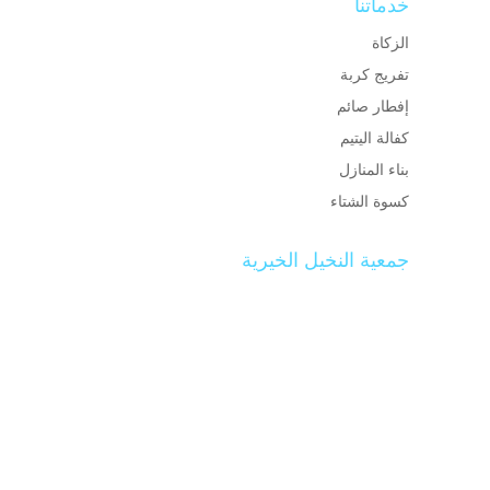
خدماتنا
الزكاة
تفريج كربة
إفطار صائم
كفالة اليتيم
بناء المنازل
كسوة الشتاء
جمعية النخيل الخيرية
تم تأسيس جمعية النخيل الخيرية في مركز النخيل
في 1430/8/25هـ والجمعية تسعى جاهدة إلى تقديم
المساعدات العينية للمستفيدين واضعة نصب عينيها
تقديم كل ما من شأنه رقي ورفاهية الفقراء والأيتام
والأرامل والمحتاجين إضافة إلى دورها الرائد في
النهوض بالمجتمع المحلي وانتشاله من واطئة الفقر
والجهل ليصبح مجتمع منتج وخارج عن دائرة الفقر
ومازال الطريق طويلاً.