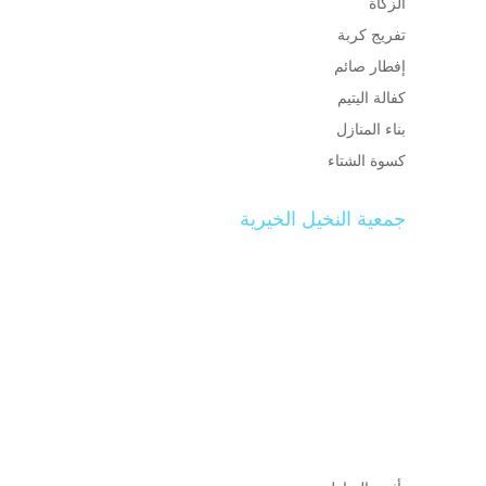
الزكاة
تفريج كربة
إفطار صائم
كفالة اليتيم
بناء المنازل
كسوة الشتاء
جمعية النخيل الخيرية
تم تأسيس جمعية النخيل الخيرية في مركز النخيل
في 1430/8/25هـ والجمعية تسعى جاهدة إلى تقديم
المساعدات العينية للمستفيدين واضعة نصب عينيها
تقديم كل ما من شأنه رقي ورفاهية الفقراء والأيتام
والأرامل والمحتاجين إضافة إلى دورها الرائد في
النهوض بالمجتمع المحلي وانتشاله من واطئة الفقر
والجهل ليصبح مجتمع منتج وخارج عن دائرة الفقر
ومازال الطريق طويلاً.