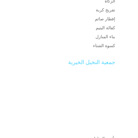
الزكاة
تفريج كربة
إفطار صائم
كفالة اليتيم
بناء المنازل
كسوة الشتاء
جمعية النخيل الخيرية
تم تأسيس جمعية النخيل الخيرية في مركز النخيل
في 1430/8/25هـ والجمعية تسعى جاهدة إلى تقديم
المساعدات العينية للمستفيدين واضعة نصب عينيها
تقديم كل ما من شأنه رقي ورفاهية الفقراء والأيتام
والأرامل والمحتاجين إضافة إلى دورها الرائد في
النهوض بالمجتمع المحلي وانتشاله من واطئة الفقر
والجهل ليصبح مجتمع منتج وخارج عن دائرة الفقر
ومازال الطريق طويلاً.