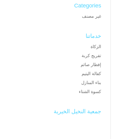
Categories
غير مصنف
خدماتنا
الزكاة
تفريج كربة
إفطار صائم
كفالة اليتيم
بناء المنازل
كسوة الشتاء
جمعية النخيل الخيرية
تم تأسيس جمعية النخيل الخيرية
في مركز النخيل في
1430/8/25هـ والجمعية تسعى