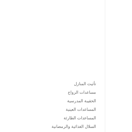
جاهدة إلى تقديم المساعدات
العينية للمستفيدين واضعة نصب
عينيها تقديم كل ما من شأنه رقي
ورفاهية الفقراء والأيتام والأرامل
والمحتاجين إضافة إلى دورها
الرائد في النهوض بالمجتمع
المحلي وانتشاله من واطئة الفقر
والجهل ليصبح مجتمع منتج وخارج
عن دائرة الفقر ومازال الطريق
طويلاً.
تأثيث المنازل
مساعدات الزواج
الحقيبة المدرسية
المساعدات العينية
المساعدات الطارئة
السلال الغذائية والرمضانية